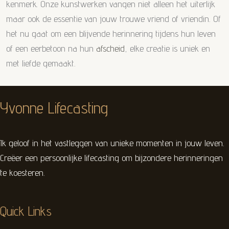
kenmerk. Onze kunstwerken vangen niet alleen het uiterlijk
maar ook de essentie van jouw trouwe vriend of vriendin. Of
het nu gaat om een blijvende herinnering tijdens hun leven
of een eerbetoon na hun
afscheid
, elke creatie is uniek en
met liefde gemaakt.
Yvonne Lifecasting
Ik geloof in het vastleggen van unieke momenten in jouw leven.
Creëer een persoonlijke lifecasting om bijzondere herinneringen
te koesteren.
Quick Links