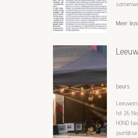
samenwerk
Resoma
Meer lez
Leeuwar
Dierenuit
Leeuw
beurs
Leeuward
tot 26 N
HOND beu
jaarlijk