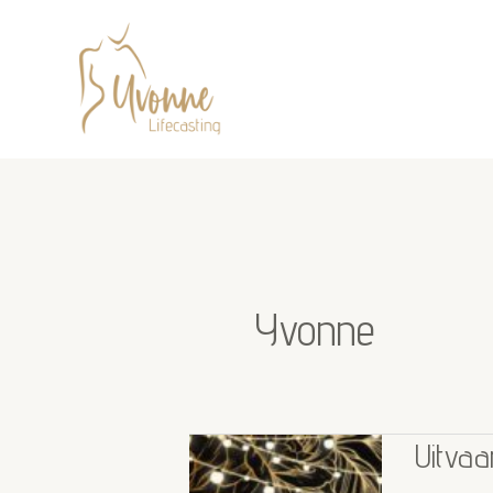
Ga
naar
de
inhoud
Yvonne
Uitvaa