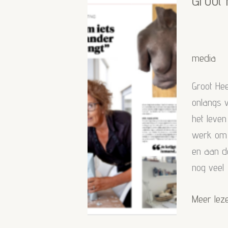
Groot 
media
Groot Hee
onlangs v
het leven
werk om 
en aan de
nog veel
Groot
Meer lez
Heerenve