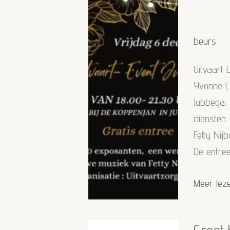
beurs
Uitvaart
Yvonne Li
Jubbega.
diensten.
Fetty Nij
De entree
Uitvaart
Meer lez
Event
Jubbega