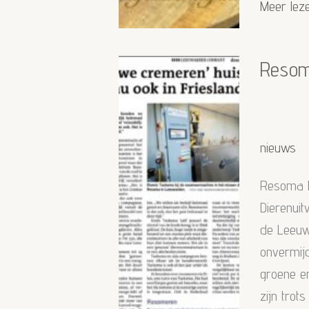
Samenwe
Meer lez
Resoma
Leeuwar
Resom
nieuws
Resoma L
Dierenuit
de Leeuwa
onvermijd
groene e
zijn tro