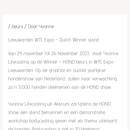
Ga
/
beurs
/ Door
Yvonne
naar
de
Leeuwarden WTC Expo – Dutch Winner stand
inhoud
Van 24 november tot 26 November 2023, staat Yvonne
Lifecasting op de Winner – HOND beurs in WTC Expo
Leeuwarden. Op de grootste en oudste jaarlijkse
hondenshow van Nederland, zullen naar verwachting
zo´n 5.000 honden deelnemen aan de HOND show.
Yvonne Lifecasting uit Akkrum zal tijdens de HOND
show een stand bemannen en een demonstratie
workshop bodycasting geven met als thema uiteraard
de honden. Bodycasting is het in 3D beeldend